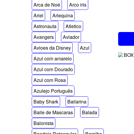
Arca de Noé
Arco iris
Ariel
Arlequina
Astronauta
Atletico
Avangers
Aviador
Avioes da Disney
Azul
Azul com amarelo
Azul com Dourado
Azul com Rosa
Azulejo Português
Baby Shark
Bailarina
Baile de Mascaras
Balada
Balonista
Bandeja Retangular
Baralho