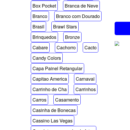
Box Pocket
Branca de Neve
Branco
Branco com Dourado
Brasil
Brawl Stars
Brinquedos
Bronze
Cabare
Cachorro
Cacto
Candy Colors
Capa Painel Retangular
Capitao America
Carnaval
Carrinho de Cha
Carrinhos
Carros
Casamento
Casinha de Bonecas
Cassino Las Vegas