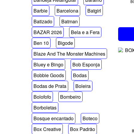
B
Barbie
Barcelona
Batgirl
Batizado
Batman
BAZAR 2026
Bela e a Fera
Ben 10
Bigode
Blaze And The Monster Machines
Bluey e Bingo
Bob Esponja
Bobbie Goods
Bodas
Bodas de Prata
Boleira
Bolofofo
Bombeiro
Borboletas
Bosque encantado
Boteco
Box Creative
Box Padrão
B