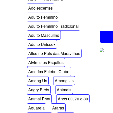
Adolescentes
Adulto Feminino
Adulto Feminino Tradicional
Adulto Masculino
Adulto Unissex
Alice no Pais das Maravilhas
Alvim e os Esquilos
America Futebol Clube
Among Us
Among Us
Angry Birds
Animais
Animal Print
Anos 60, 70 e 80
Aquarela
Araras