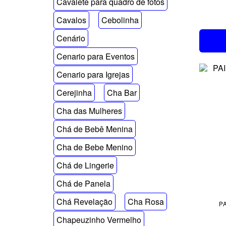
Cavalete para quadro de fotos
Cavalos
Cebolinha
Cenário
Cenario para Eventos
Cenario para Igrejas
Cerejinha
Cha Bar
Cha das Mulheres
Chá de Bebê Menina
Cha de Bebe Menino
Chá de Lingerie
Chá de Panela
Chá Revelação
Cha Rosa
PA
Chapeuzinho Vermelho