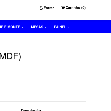
Carrinho (
0
)
Entrar
UE E MONTE
MESAS
PAINEL
(MDF)
Devolução