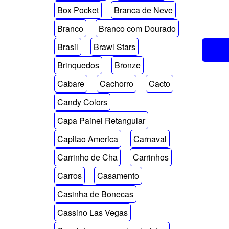
Box Pocket
Branca de Neve
Branco
Branco com Dourado
Brasil
Brawl Stars
Brinquedos
Bronze
Cabare
Cachorro
Cacto
Candy Colors
Capa Painel Retangular
Capitao America
Carnaval
Carrinho de Cha
Carrinhos
Carros
Casamento
Casinha de Bonecas
Cassino Las Vegas