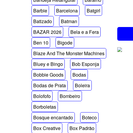
Barbie
Barcelona
Batgirl
Batizado
Batman
BAZAR 2026
Bela e a Fera
Ben 10
Bigode
Blaze And The Monster Machines
Bluey e Bingo
Bob Esponja
Bobbie Goods
Bodas
Bodas de Prata
Boleira
Bolofofo
Bombeiro
Borboletas
Bosque encantado
Boteco
Box Creative
Box Padrão