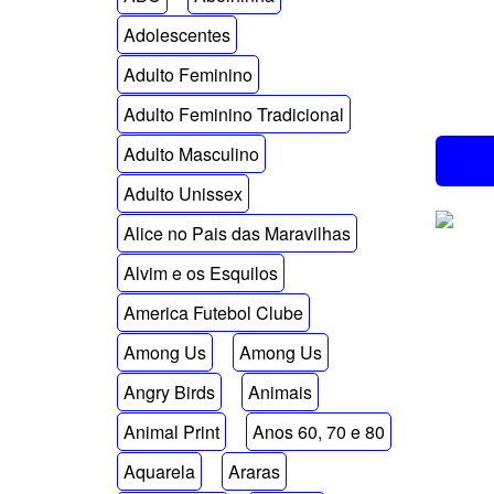
Adolescentes
Adulto Feminino
Adulto Feminino Tradicional
Adulto Masculino
Adulto Unissex
Alice no Pais das Maravilhas
Alvim e os Esquilos
America Futebol Clube
Among Us
Among Us
Angry Birds
Animais
Animal Print
Anos 60, 70 e 80
Aquarela
Araras