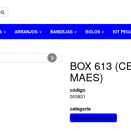
OS
ARRANJOS
BANDEJAS
BOLOS
KIT PEG
BOX 613 (C
MAES)
código
003831
categoria
COLEÇÃO DIA DAS MAES